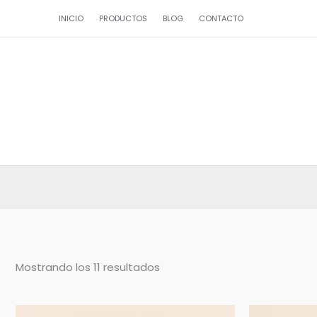
Ir
INICIO
PRODUCTOS
BLOG
CONTACTO
al
contenido
Ordenado
Mostrando los 11 resultados
por
popularidad