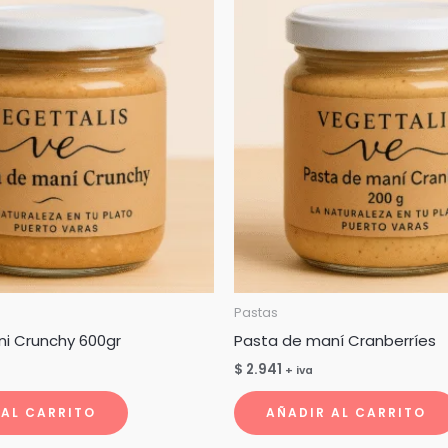
Pastas
ni Crunchy 600gr
Pasta de maní Cranberríes
$
2.941
+ iva
 AL CARRITO
AÑADIR AL CARRITO