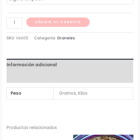
desde
Avena
$ 2
AÑADIR AL CARRITO
integral
hasta
cantidad
SKU:
Ve005
Categoría:
Graneles
$ 2.353
Información adicional
Valoraciones (0)
Peso
Gramos, Kilos
Productos relacionados