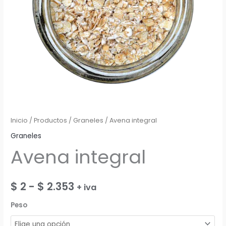
Inicio
/
Productos
/
Graneles
/ Avena integral
Graneles
Avena integral
Rango
$
2
-
$
2.353
+ iva
de
Peso
precios: