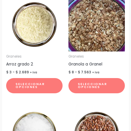
Graneles
Graneles
Arroz grado 2
Granola a Granel
Rango
Rango
$
3
-
$
2.689
$
8
-
$
7.563
+ iva
+ iva
de
de
Este
Est
precios:
precios:
SELECCIONAR
SELECCIONAR
desde
desde
producto
pr
OPCIONES
OPCIONES
$ 3
$ 8
tiene
tie
hasta
hasta
$ 2.689
$ 7.563
múltiples
múl
variantes.
var
Las
Las
opciones
op
se
se