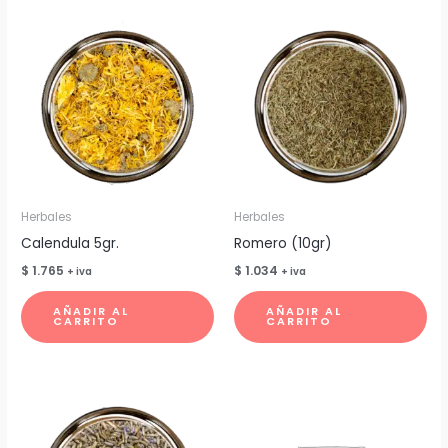
Herbales
Herbales
Calendula 5gr.
Romero (10gr)
$
1.765
$
1.034
+ iva
+ iva
AÑADIR AL
AÑADIR AL
CARRITO
CARRITO