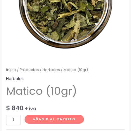
Inicio
/
Productos
/
Herbales
/ Matico (10gr)
Herbales
Matico (10gr)
$
840
+ iva
Matico
AÑADIR AL CARRITO
(10gr)