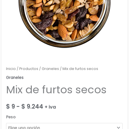
Inicio
/
Productos
/
Graneles
/ Mix de furtos secos
Graneles
Mix de furtos secos
Rango
$
9
-
$
9.244
+ iva
de
Peso
precios: