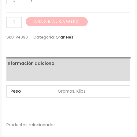
desde
Mix
$ 9
AÑADIR AL CARRITO
de
hasta
furtos
SKU:
Ve090
Categoría:
Graneles
secos
$ 9.244
cantidad
Información adicional
Valoraciones (0)
Peso
Gramos, Kilos
Productos relacionados