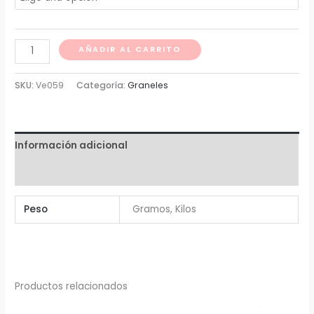
desde
Semilla
$ 7
AÑADIR AL CARRITO
Zapallo
hasta
cantidad
SKU:
Ve059
Categoría:
Graneles
$ 6.538
Información adicional
Valoraciones (0)
Peso
Gramos, Kilos
Productos relacionados