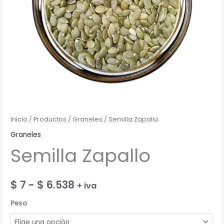
Inicio
/
Productos
/
Graneles
/ Semilla Zapallo
Graneles
Semilla Zapallo
Rango
$
7
-
$
6.538
+ iva
de
Peso
precios: