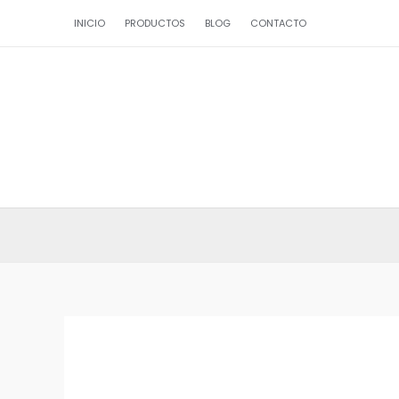
Ir
INICIO
PRODUCTOS
BLOG
CONTACTO
al
contenido