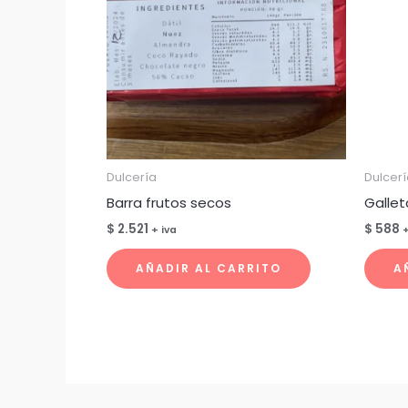
Dulcería
Dulcerí
Barra frutos secos
Gallet
$
2.521
$
588
+ iva
+
AÑADIR AL CARRITO
A