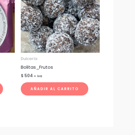
Dulcería
Bolitas_Frutos
$
504
+ iva
AÑADIR AL CARRITO