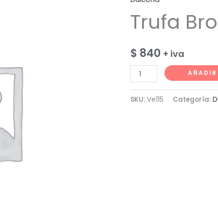
Trufa Br
$
840
+ iva
Trufa
AÑADIR
Brownie
cantidad
SKU:
Ve115
Categoría:
D