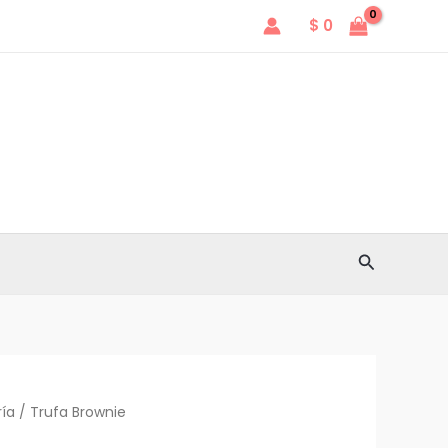
cantidad
$
0
Buscar
ría
/ Trufa Brownie