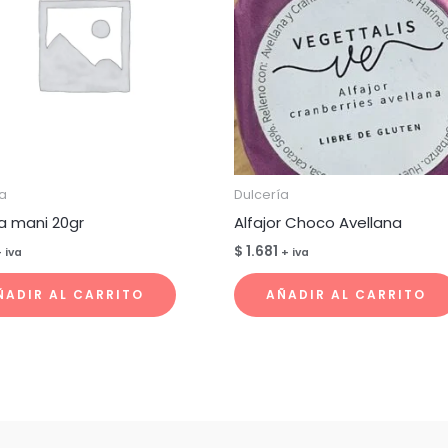
a
Dulcería
a mani 20gr
Alfajor Choco Avellana
$
1.681
 iva
+ iva
ÑADIR AL CARRITO
AÑADIR AL CARRITO