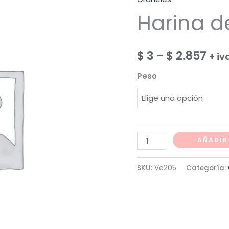
Harina d
Ra
$
3
-
$
2.857
+ iv
de
Peso
pre
des
$ 3
Harina
AÑADIR
de
has
centeno
SKU:
Ve205
Categoría:
$ 2
cantidad