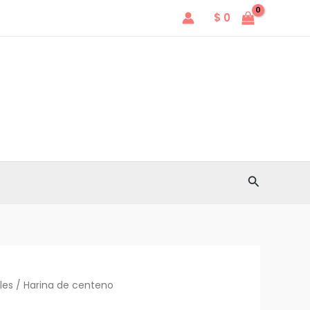
precios:
$
0
desde
$ 3
hasta
$ 2.857
Buscar
les
/ Harina de centeno