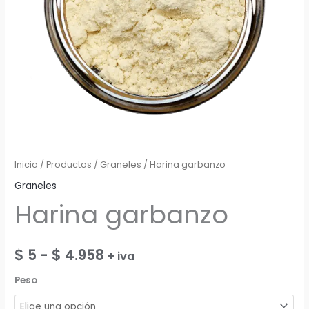
Inicio
/
Productos
/
Graneles
/ Harina garbanzo
Graneles
Harina garbanzo
Rango
$
5
-
$
4.958
+ iva
de
Peso
precios: