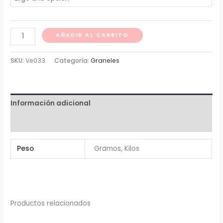
desde
Harina
$ 5
AÑADIR AL CARRITO
garbanzo
hasta
cantidad
SKU:
Ve033
Categoría:
Graneles
$ 4.958
Información adicional
Valoraciones (0)
Peso
Gramos, Kilos
Productos relacionados