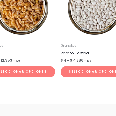
es
Graneles
Poroto Tortola
Rango
Rango
12.353
$
4
-
$
4.286
+ iva
+ iva
de
de
Este
precios:
precios:
ELECCIONAR OPCIONES
SELECCIONAR OPCION
desde
desde
producto
$ 12
$ 4
tiene
hasta
hasta
$ 12.353
$ 4.286
múltiples
.
variantes.
Las
opciones