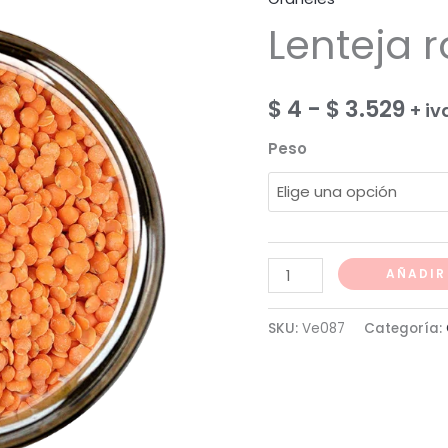
Lenteja r
Ra
$
4
-
$
3.529
+ iv
de
Peso
pre
des
$ 4
Lenteja
AÑADIR
roja
has
cantidad
SKU:
Ve087
Categoría:
$ 3