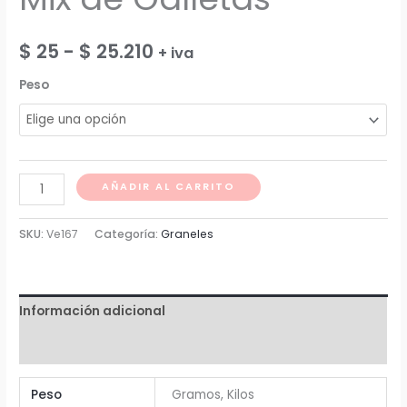
Rango
$
25
-
$
25.210
+ iva
de
Peso
precios:
desde
Mix
$ 25
AÑADIR AL CARRITO
de
hasta
Galletas
SKU:
Ve167
Categoría:
Graneles
cantidad
$ 25.210
Información adicional
Valoraciones (0)
Peso
Gramos, Kilos