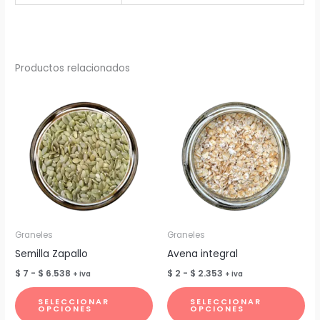
Productos relacionados
Graneles
Graneles
Semilla Zapallo
Avena integral
Rango
Rango
$
7
-
$
6.538
$
2
-
$
2.353
+ iva
+ iva
de
de
Este
Est
precios:
precios:
SELECCIONAR
SELECCIONAR
desde
desde
producto
pr
OPCIONES
OPCIONES
$ 7
$ 2