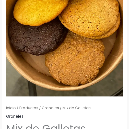
Inicio
/
Productos
/
Graneles
/ Mix de Galletas
Graneles
Mix de Galletas