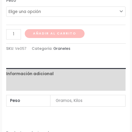
de
Peso
precios:
desde
Quinoa
$ 5
AÑADIR AL CARRITO
blanca
hasta
lavada
SKU:
Ve057
Categoría:
Graneles
cantidad
$ 5.462
Información adicional
Valoraciones (0)
Peso
Gramos, Kilos