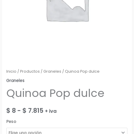
Inicio
/
Productos
/
Graneles
/ Quinoa Pop dulce
Graneles
Quinoa Pop dulce
Rango
$
8
-
$
7.815
+ iva
de
Peso
precios: